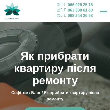
066 925 25 78
063 808 61 60
098 244 26 93
Як прибрати
квартиру після
ремонту
Софітем
/
Блог
/
Як прибрати квартиру після
ремонту