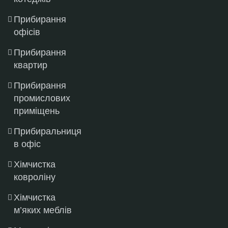
Прибирання
офісів
Прибирання
квартир
Прибирання
промислових
приміщень
Прибиральниця
в офіс
Хімчистка
ковроліну
Хімчистка
м’яких меблів